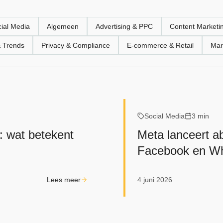
ial Media
Algemeen
Advertising & PPC
Content Marketi
& Trends
Privacy & Compliance
E‑commerce & Retail
Mar
Social Media
3 min
: wat betekent
Meta lanceert a
Facebook en W
Lees meer
4 juni 2026