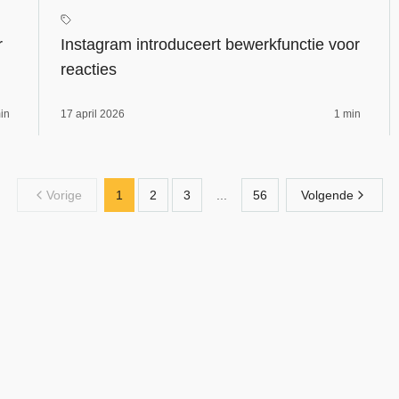
r
Instagram introduceert bewerkfunctie voor
reacties
in
17 april 2026
1 min
Vorige
1
2
3
...
56
Volgende