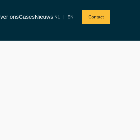
ver ons
Cases
Nieuws
|
NL
EN
Contact