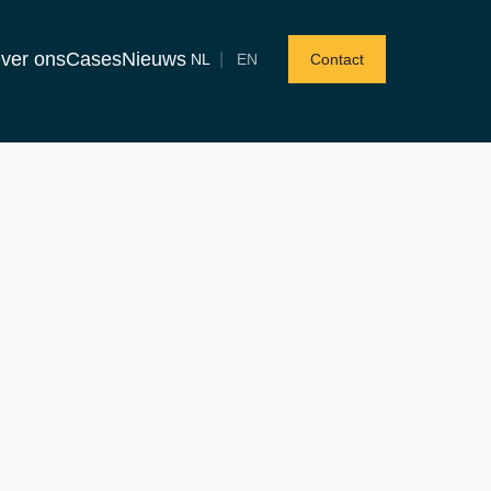
ver ons
Cases
Nieuws
|
NL
EN
Contact