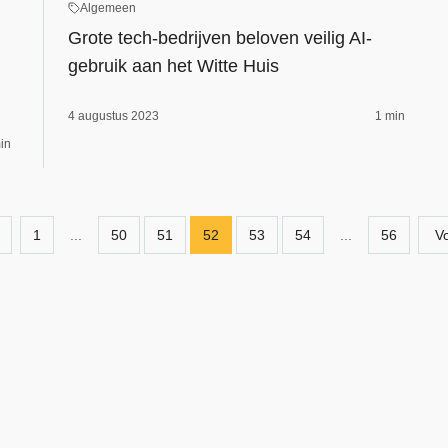
Algemeen
Grote tech-bedrijven beloven veilig AI-
gebruik aan het Witte Huis
4 augustus 2023
1 min
in
1
...
50
51
52
53
54
...
56
V